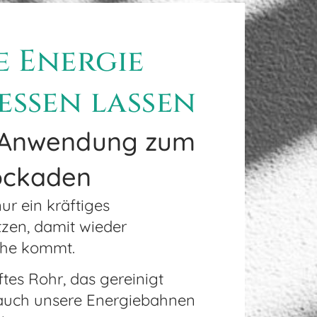
 Energie
ießen lassen
e Anwendung zum
ockaden
r ein kräftiges
zen, damit wieder
che kommt.
ftes Rohr, das gereinigt
auch unsere Energiebahnen