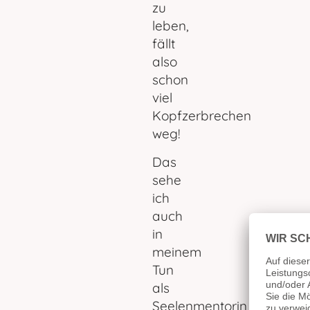
zu
leben,
fällt
also
schon
viel
Kopfzerbrechen
weg!
Das
sehe
ich
auch
in
meinem
Tun
als
Seelenmentorin