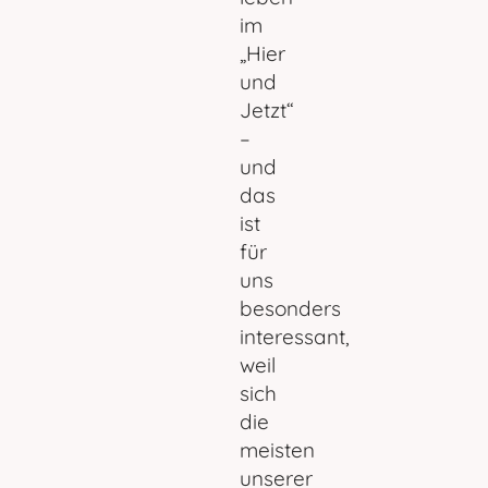
im
„Hier
und
Jetzt“
–
und
das
ist
für
uns
besonders
interessant,
weil
sich
die
meisten
unserer