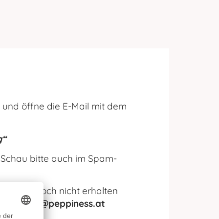
h und öffne die E-Mail mit dem
g“
? Schau bitte auch im Spam-
 Minuten noch nicht erhalten
il an
post@peppiness.at